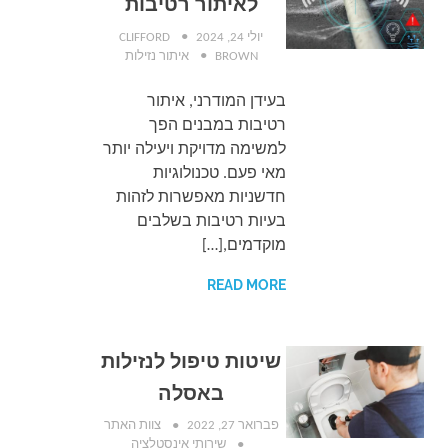
לאיתור רטיבות
יולי 24, 2024
CLIFFORD
BROWN
איתור נזילות
בעידן המודרני, איתור
רטיבות במבנים הפך
למשימה מדויקת ויעילה יותר
מאי פעם. טכנולוגיות
חדשניות מאפשרות לזהות
בעיות רטיבות בשלבים
מוקדמים,[…]
READ MORE
שיטות טיפול לנזילות
באסלה
פברואר 27, 2022
צוות האתר
שירותי אינסטלציה